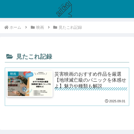
ホーム
映画
見たこれ記録
見たこれ記録
災害映画のおすすめ作品を厳選
映画
【地球滅亡級のパニックを体感せ
よ】魅力や種類も解説
2025.09.01