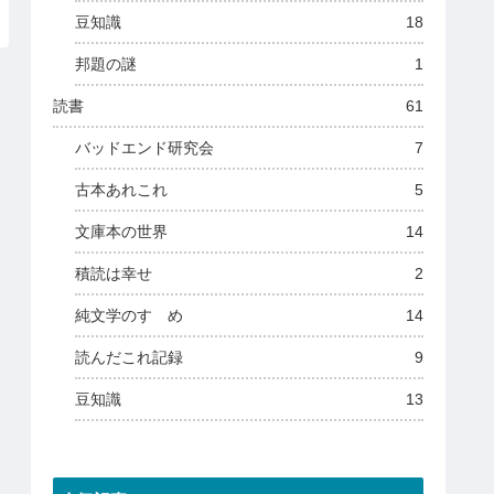
豆知識
18
邦題の謎
1
読書
61
バッドエンド研究会
7
古本あれこれ
5
文庫本の世界
14
積読は幸せ
2
純文学のすゝめ
14
読んだこれ記録
9
豆知識
13