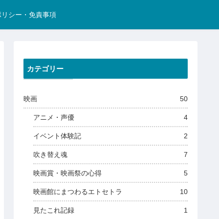
ポリシー・免責事項
カテゴリー
映画
50
アニメ・声優
4
イベント体験記
2
吹き替え魂
7
映画賞・映画祭の心得
5
映画館にまつわるエトセトラ
10
見たこれ記録
1