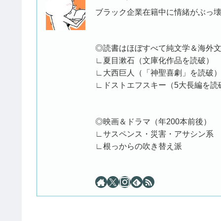
ブラック企業在籍中に情緒がぶっ壊
◎読書はほぼすべて純文学＆海外
∟夏目漱石（文庫化作品を読破）
∟大西巨人（「神聖喜劇」を読破
∟ドストエフスキー（5大長編を読破）
◎映画＆ドラマ（年200本前後）
∟サスペンス・災害・アサシン系
∟根っからの吹き替え派