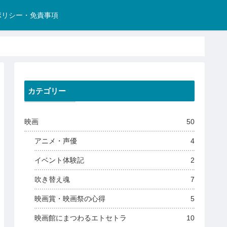
ポリシー・免責事項
カテゴリー
映画
50
アニメ・声優
4
イベント体験記
2
吹き替え魂
7
映画賞・映画祭の心得
5
映画館にまつわるエトセトラ
10