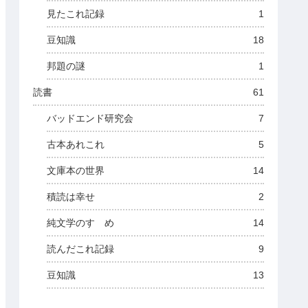
見たこれ記録
1
豆知識
18
邦題の謎
1
読書
61
バッドエンド研究会
7
古本あれこれ
5
文庫本の世界
14
積読は幸せ
2
純文学のすゝめ
14
読んだこれ記録
9
豆知識
13