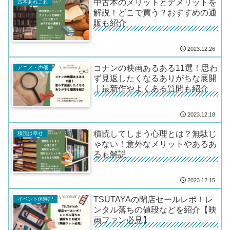
中古本のメリットとデメリットを
古本あれこれ
解説！どこで買う？おすすめの通
販も紹介
2023.12.26
コナンの映画あるある11選！思わ
アニメ・声優
ず見返したくなるありがちな展開
｜最新作やよくある質問も紹介
2023.12.18
積読してしまう心理とは？無駄じ
積読は幸せ
ゃない！意外なメリットやあるあ
るも解説
2023.12.15
TSUTAYAの閉店セールレポ！レ
イベント体験記
ンタル落ちの値段などを紹介【映
画ファン必見】