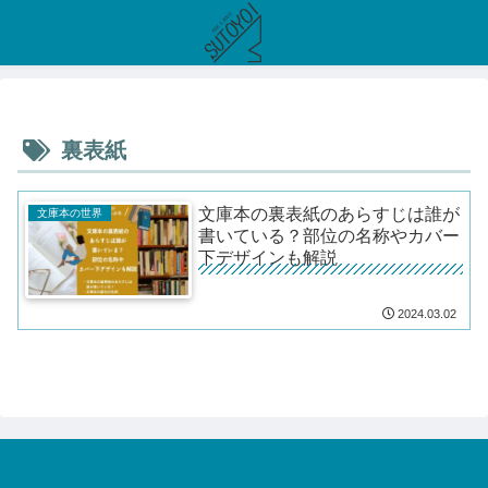
裏表紙
文庫本の裏表紙のあらすじは誰が
文庫本の世界
書いている？部位の名称やカバー
下デザインも解説
2024.03.02