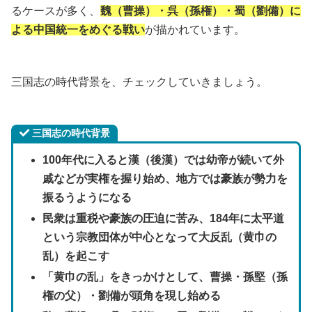
るケースが多く、
魏（曹操）・呉（孫権）・蜀（劉備）に
よる中国統一をめぐる戦い
が描かれています。
三国志の時代背景を、チェックしていきましょう。
三国志の時代背景
100年代に入ると漢（後漢）では幼帝が続いて外
戚などが実権を握り始め、地方では豪族が勢力を
振るうようになる
民衆は重税や豪族の圧迫に苦み、184年に太平道
という宗教団体が中心となって大反乱（黄巾の
乱）を起こす
「黄巾の乱」をきっかけとして、曹操・孫堅（孫
権の父）・劉備が頭角を現し始める