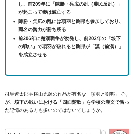
し、前209年に「陳勝・呉広の乱（農民反乱）」
が起こって秦は滅亡する
陳勝・呉広の乱には項羽と劉邦も参加しており、
両名の勢力が勝ち残る
前206年に楚漢戦争が勃発し、前202年の「垓下
の戦い」で項羽が破れると劉邦が「漢（前漢）」
を成立させる
司馬遼太郎や横山光輝の作品が有名な「項羽と劉邦」です
が、
垓下の戦いにおける「四面楚歌」を学校の漢文で習っ
た
記憶のある方も多いのではないでしょうか。