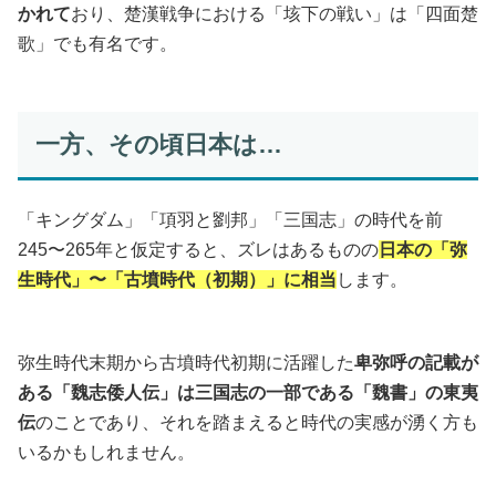
かれて
おり、楚漢戦争における「垓下の戦い」は「四面楚
歌」でも有名です。
一方、その頃日本は…
「キングダム」「項羽と劉邦」「三国志」の時代を前
245〜265年と仮定すると、ズレはあるものの
日本の「弥
生時代」〜「古墳時代（初期）」に相当
します。
弥生時代末期から古墳時代初期に活躍した
卑弥呼の記載が
ある「魏志倭人伝」は三国志の一部である「魏書」の東夷
伝
のことであり、それを踏まえると時代の実感が湧く方も
いるかもしれません。