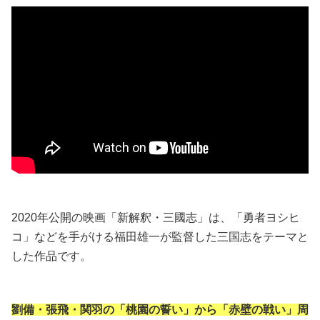
2020年公開の映画「新解釈・三國志」は、「勇者ヨシヒ
コ」などを手がける福田雄一が監督した三国志をテーマと
した作品です。
劉備・張飛・関羽の「桃園の誓い」から「赤壁の戦い」周