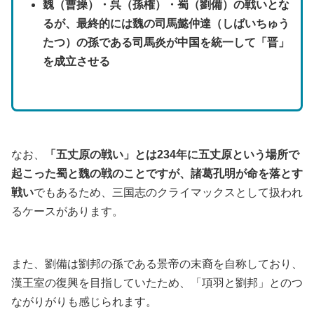
魏（曹操）・呉（孫権）・蜀（劉備）の戦いとな
るが、最終的には魏の司馬懿仲達（しばいちゅう
たつ）の孫である司馬炎が中国を統一して「晋」
を成立させる
なお、
「五丈原の戦い」とは234年に五丈原という場所で
起こった蜀と魏の戦のことですが、諸葛孔明が命を落とす
戦い
でもあるため、三国志のクライマックスとして扱われ
るケースがあります。
また、劉備は劉邦の孫である景帝の末裔を自称しており、
漢王室の復興を目指していたため、「項羽と劉邦」とのつ
ながりがりも感じられます。