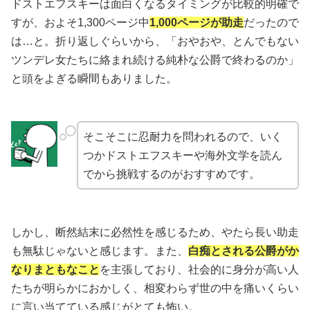
ドストエフスキーは面白くなるタイミングが比較的明確で
すが、およそ1,300ページ中
1,000ページが助走
だったので
は…と。折り返しぐらいから、「おやおや、とんでもない
ツンデレ女たちに絡まれ続ける純朴な公爵で終わるのか」
と頭をよぎる瞬間もありました。
そこそこに忍耐力を問われるので、いく
つかドストエフスキーや海外文学を読ん
でから挑戦するのがおすすめです。
しかし、断然結末に必然性を感じるため、やたら長い助走
も無駄じゃないと感じます。また、
白痴とされる公爵がか
なりまともなこと
を主張しており、社会的に身分が高い人
たちが明らかにおかしく、相変わらず世の中を痛いくらい
に言い当てている感じがとても怖い。