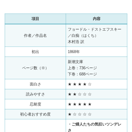
項目
内容
フョードル・ドストエフスキー
作者／作品名
／白痴（はくち）
木村浩 訳
初出
1868年
新潮文庫
ページ数（※）
上巻：736ページ
下巻：688ページ
面白さ
★ ★ ★ ★ ☆
読みやすさ
★ ★ ☆ ☆ ☆
忍耐度
★ ★ ★ ★ ★
初心者おすすめ度
★ ☆ ☆ ☆ ☆
・ご婦人たちの気狂いツンデレ
さ