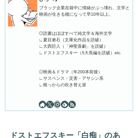
ブラック企業在籍中に情緒がぶっ壊れ、文学と
映画が生きる糧になって早10年以上。
◎読書はほぼすべて純文学＆海外文学
∟夏目漱石（文庫化作品を読破）
∟大西巨人（「神聖喜劇」を読破）
∟ドストエフスキー（5大長編を読破）etc.
◎映画＆ドラマ（年200本前後）
∟サスペンス・災害・アサシン系
∟根っからの吹き替え派
ドストエフスキー「白痴」のあ