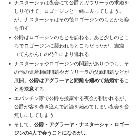
ナスターシャは夜会にて公爵とガウリーラの求婚を
しりぞけて、ロゴージンと一緒に去ってしまう。
が、ナスターシャはその後ロゴージンのもとから姿
を消す
公爵はロゴージンのもとを訪ねる。あと少しのとこ
ろでロゴージンに襲われるところだったが、癲癇
（てんかん）の発作により逃れる
ナスターシャやロゴージンの問題がありつつも、そ
の他の遺産相続問題やガウリーラの父親問題などが
展開。
公爵はアグラーヤと距離を縮めて結婚するこ
とを決意
する
エパンチン家で公爵を披露する夜会が開かれるが、
公爵が客を巻き込んで討論を始めてしまい夜会を台
無しにしてしまう
そして、
公爵・アグラーヤ・ナスターシャ・ロゴー
ジンの4人で会うことになるが…