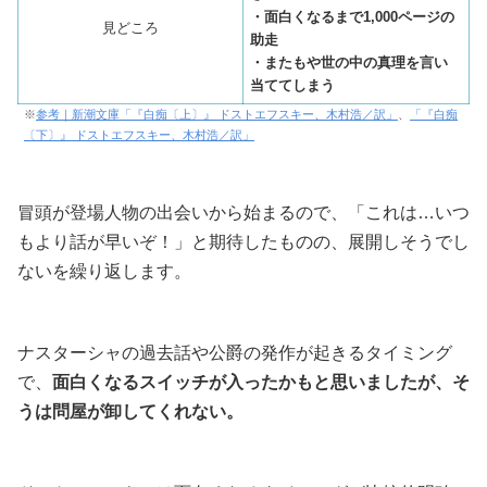
・面白くなるまで1,000ページの
見どころ
助走
・またもや世の中の真理を言い
当ててしまう
※
参考｜新潮文庫「『白痴〔上〕』 ドストエフスキー、木村浩／訳」
、
「『白痴
〔下〕』 ドストエフスキー、木村浩／訳」
冒頭が登場人物の出会いから始まるので、「これは…いつ
もより話が早いぞ！」と期待したものの、展開しそうでし
ないを繰り返します。
ナスターシャの過去話や公爵の発作が起きるタイミング
で、
面白くなるスイッチが入ったかもと思いましたが、そ
うは問屋が卸してくれない。