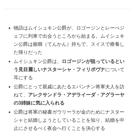
物語はムイシュキン公爵が、ロゴージンとレーべジ
ェフに列車で出会うところから始まる。ムイシュキ
ン公爵は癲癇（てんかん）持ちで、スイスで療養し
た帰りだった
ムイシュキン公爵は、
ロゴージンが狙っているとい
う見目麗しいナスターシャ・フィリポヴナ
について
耳にする
公爵にとって親戚にあたるエパンチン将軍夫人を訪
ねて、
アレクサンドラ・アデライーダ・アグラーヤ
の3姉妹に気に入られる
公爵は将軍の秘書ガウリーラが金のためにナスター
シャと結婚しようとしていることを知り、結婚を中
止にさせるべく夜会へ行くことを決心する