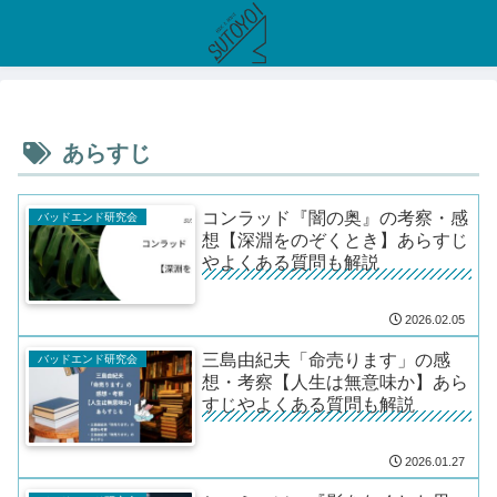
あらすじ
コンラッド『闇の奥』の考察・感
バッドエンド研究会
想【深淵をのぞくとき】あらすじ
やよくある質問も解説
2026.02.05
三島由紀夫「命売ります」の感
バッドエンド研究会
想・考察【人生は無意味か】あら
すじやよくある質問も解説
2026.01.27