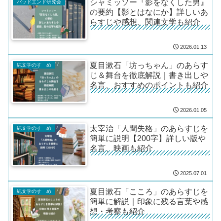
シャミッソー『影をなくした男』
バッドエンド研究会
の要約【影とはなにか】詳しいあ
らすじや感想、関連文学も紹介
2026.01.13
夏目漱石「坊っちゃん」のあらす
純文学のすゝめ
じ＆舞台を徹底解説｜書き出しや
名言、おすすめのポイントも紹介
2026.01.05
太宰治「人間失格」のあらすじを
純文学のすゝめ
簡単に説明【200字】詳しい版や
名言、映画も紹介
2025.07.01
夏目漱石「こころ」のあらすじを
純文学のすゝめ
簡単に解説｜印象に残る言葉や感
想・考察も紹介