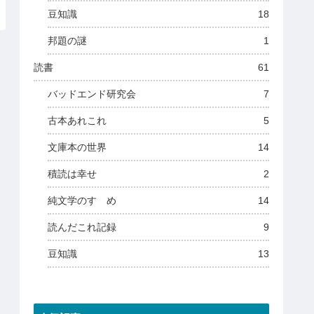
豆知識
18
邦題の謎
1
読書
61
バッドエンド研究会
7
古本あれこれ
5
文庫本の世界
14
積読は幸せ
2
純文学のすゝめ
14
読んだこれ記録
9
豆知識
13