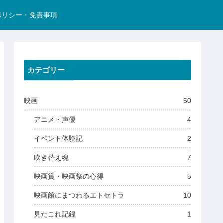
ポリシー・免責事項
カテゴリー
映画
50
アニメ・声優
4
イベント体験記
2
吹き替え魂
7
映画賞・映画祭の心得
5
映画館にまつわるエトセトラ
10
見たこれ記録
1