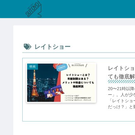
レイトショー
映画
レイトショ
ても徹底解
20〜21時
ー」。人が少
「レイトショ
だっけ？」と疑