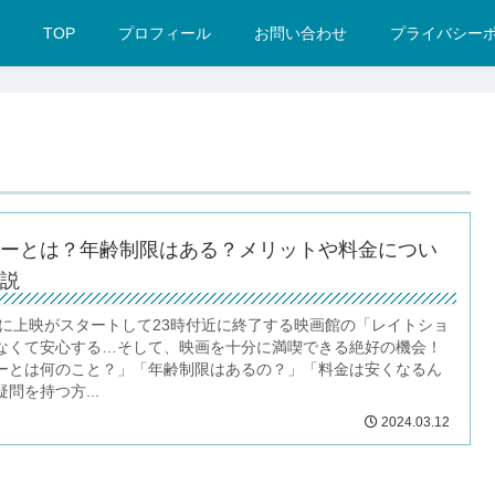
TOP
プロフィール
お問い合わせ
プライバシー
ーとは？年齢制限はある？メリットや料金につい
説
以降に上映がスタートして23時付近に終了する映画館の「レイトショ
なくて安心する…そして、映画を十分に満喫できる絶好の機会！
ーとは何のこと？」「年齢制限はあるの？」「料金は安くなるん
問を持つ方...
2024.03.12