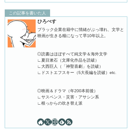
この記事を書いた人
ひろぺす
ブラック企業在籍中に情緒がぶっ壊れ、文学と
映画が生きる糧になって早10年以上。
◎読書はほぼすべて純文学＆海外文学
∟夏目漱石（文庫化作品を読破）
∟大西巨人（「神聖喜劇」を読破）
∟ドストエフスキー（5大長編を読破）etc.
◎映画＆ドラマ（年200本前後）
∟サスペンス・災害・アサシン系
∟根っからの吹き替え派