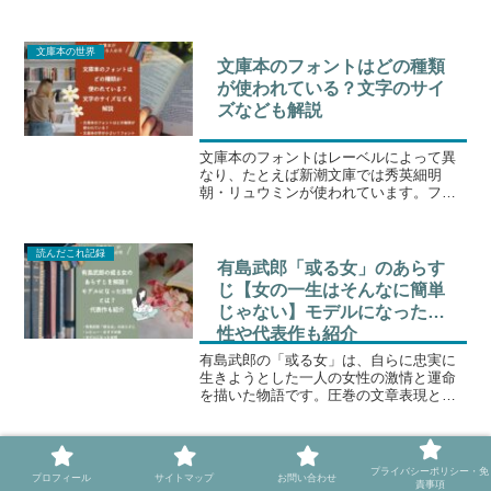
です。新潮社の「新潮文庫」、岩波書店
の「岩波文庫」ね。文庫本を手に取ると
きに、「よく耳にする”文庫レーベル”って
文庫本の世界
なに？」と疑問に感じ...
文庫本のフォントはどの種類
が使われている？文字のサイ
ズなども解説
文庫本のフォントはレーベルによって異
なり、たとえば新潮文庫では秀英細明
朝・リュウミンが使われています。フォ
ントは文庫本の雰囲気を決定づける大切
な存在。文庫に使われているフォントに
ついて理解を深めておけば、選書する際
読んだこれ記録
にも役立つこと間違いなし。...
有島武郎「或る女」のあらす
じ【女の一生はそんなに簡単
じゃない】モデルになった女
性や代表作も紹介
有島武郎の「或る女」は、自らに忠実に
生きようとした一人の女性の激情と運命
を描いた物語です。圧巻の文章表現と物
量で、圧倒的に面白い！そんな有島武郎
の「或る女」が気になって、「あらすじ
を知りたい」「面白いの？」とお考えの
積読は幸せ
方も多いでしょう。そこで...
積読してしまう心理とは？無
プライバシーポリシー・免
プロフィール
サイトマップ
お問い合わせ
責事項