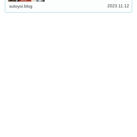
は純文学初心者は「こころ」、経験者は「三四郎」を含め
た前期三部作から読むのがおすすめ...
2023.11.12
sutoyoi.blog