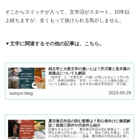
そこからスイッチが入って、文学沼がスタート。10年以
上経ちますが、全くもって抜けられる気がしません。
▼文学に関連するその他の記事は、こちら。
純文学と大衆文学の違いとは？芥川賞と直木賞の
相違点についても解説
「純文学」と「大衆文学」の違いが気になるという方に向
けて、両者の特徴や「文学」と一括りにした場合の扱いに
ついても解説します。おすすめの純文学作品や、芥川賞と
直木賞の違いについても紹介しているので、参考にしてく
ださい。
2023.09.29
sutoyoi.blog
夏目漱石作品の読む順番は？初心者向けに徹底解
説！前期三部作や代表作も紹介
読書をするなかで、「夏目漱石作品の読む順番は？」と疑
問をお持ちの方も多いでしょう。初めて読む作者は、どれ
から読むか悩ましい…。結論、夏目漱石の作品を読む順番