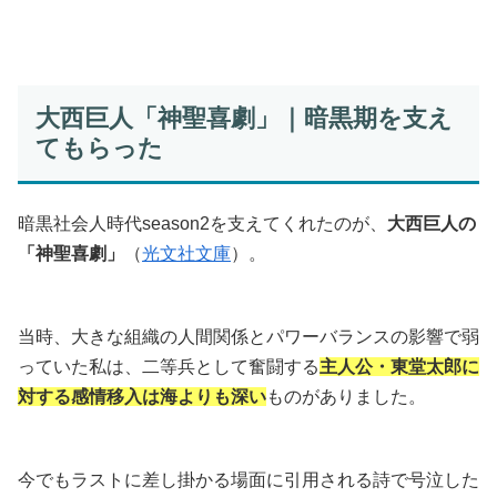
大西巨人「神聖喜劇」｜暗黒期を支え
てもらった
暗黒社会人時代season2を支えてくれたのが、
大西巨人の
「神聖喜劇」
（
光文社文庫
）。
当時、大きな組織の人間関係とパワーバランスの影響で弱
っていた私は、二等兵として奮闘する
主人公・東堂太郎に
対する感情移入は海よりも深い
ものがありました。
今でもラストに差し掛かる場面に引用される詩で号泣した