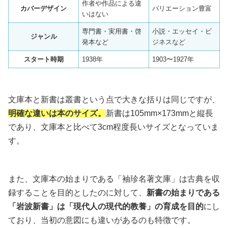
作者や作品による違
カバーデザイン
バリエーション豊富
いはない
専門書・実用書・啓
小説・エッセイ・ビ
ジャンル
発本など
ジネスなど
スタート時期
1938年
1903〜1927年
文庫本と新書は叢書という点で大きな括りは同じですが、
明確な違いは本のサイズ。
新書は105mm×173mmと縦長
であり、文庫本と比べて3cm程度長いサイズとなっていま
す。
また、文庫本の始まりである「袖珍名著文庫」は古典を収
録することを目的としたのに対して、
新書の始まりである
「岩波新書」は「現代人の現代的教養」の育成を目的
にし
ており、当初の意図にも違いがあるのも特徴です。