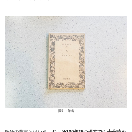
撮影：筆者
廉価の叢書とはいえ、
およそ100年経つ現在でも十分読め