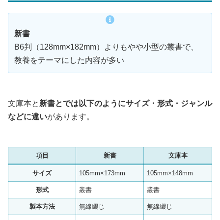
新書
B6判（128mm×182mm）よりもやや小型の叢書で、
教養をテーマにした内容が多い
文庫本と
新書とでは以下のようにサイズ・形式・ジャンル
などに違い
があります。
項目
新書
文庫本
サイズ
105mm×173mm
105mm×148mm
形式
叢書
叢書
製本方法
無線綴じ
無線綴じ