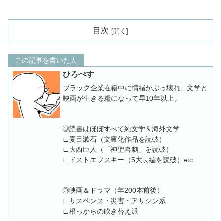
目次
この記事を書いた人
ひろぺす
ブラック企業在籍中に情緒がぶっ壊れ、文学と
映画が生きる糧になって早10年以上。
◎読書はほぼすべて純文学＆海外文学
∟夏目漱石（文庫化作品を読破）
∟大西巨人（「神聖喜劇」を読破）
∟ドストエフスキー（5大長編を読破）etc.
◎映画＆ドラマ（年200本前後）
∟サスペンス・災害・アサシン系
∟根っからの吹き替え派