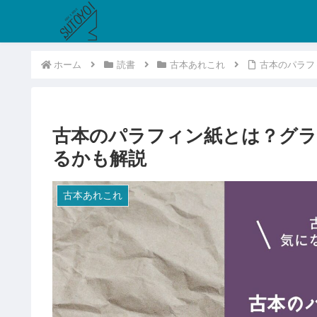
ホーム
読書
古本あれこれ
古本のパラフ
古本のパラフィン紙とは？グ
るかも解説
古本あれこれ