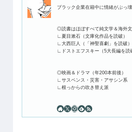
ブラック企業在籍中に情緒がぶっ壊
◎読書はほぼすべて純文学＆海外
∟夏目漱石（文庫化作品を読破）
∟大西巨人（「神聖喜劇」を読破
∟ドストエフスキー（5大長編を読破）
◎映画＆ドラマ（年200本前後）
∟サスペンス・災害・アサシン系
∟根っからの吹き替え派