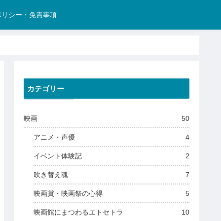
ポリシー・免責事項
カテゴリー
映画
50
アニメ・声優
4
イベント体験記
2
吹き替え魂
7
映画賞・映画祭の心得
5
映画館にまつわるエトセトラ
10