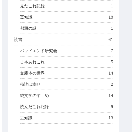
見たこれ記録
1
豆知識
18
邦題の謎
1
読書
61
バッドエンド研究会
7
古本あれこれ
5
文庫本の世界
14
積読は幸せ
2
純文学のすゝめ
14
読んだこれ記録
9
豆知識
13