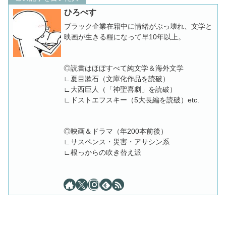
ひろぺす
ブラック企業在籍中に情緒がぶっ壊れ、文学と
映画が生きる糧になって早10年以上。
◎読書はほぼすべて純文学＆海外文学
∟夏目漱石（文庫化作品を読破）
∟大西巨人（「神聖喜劇」を読破）
∟ドストエフスキー（5大長編を読破）etc.
◎映画＆ドラマ（年200本前後）
∟サスペンス・災害・アサシン系
∟根っからの吹き替え派