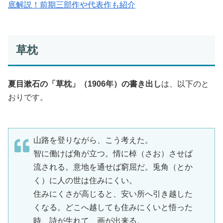
底解説！前期三部作や代表作も紹介
草枕
夏目漱石の「草枕」（1906年）の書き出し
は、以下のと
おりです。
山路を登りながら、こう考えた。
智に働けば角が立つ。情に棹（さお）させば
流される。意地を通せば窮屈だ。兎角（とか
く）に人の世は住みにくい。
住みにくさが高じると、安い所へ引き越した
くなる。どこへ越しても住みにくいと悟った
時、詩が生れて、画が出来る。